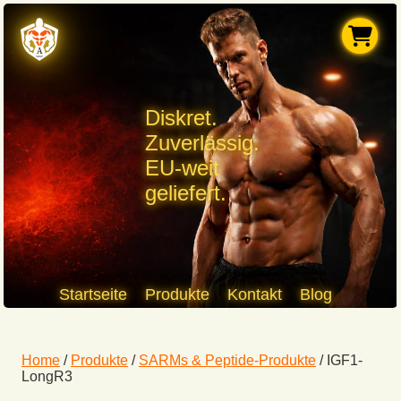
Diskret.
Zuverlässig.
EU-weit
geliefert.
Startseite
Produkte
Kontakt
Blog
Home
/
Produkte
/
SARMs & Peptide-Produkte
/
IGF1-
LongR3