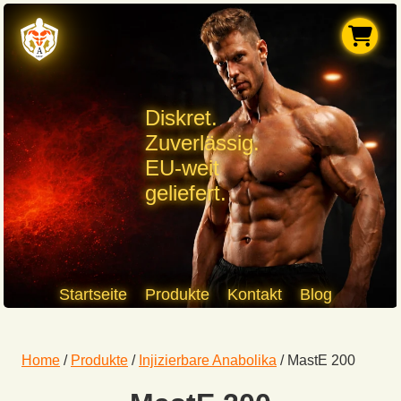
Diskret.
Zuverlässig.
EU-weit
geliefert.
Startseite
Produkte
Kontakt
Blog
Home
/
Produkte
/
Injizierbare Anabolika
/
MastE 200