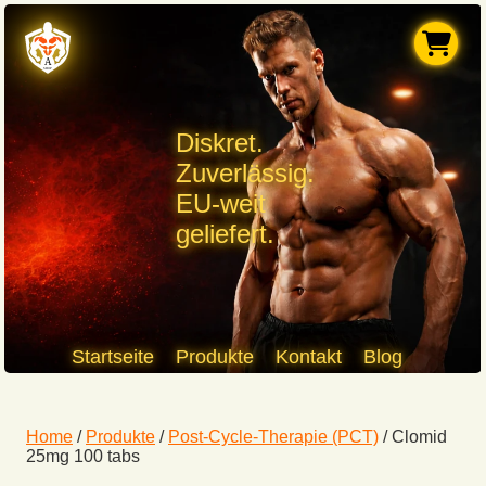
Diskret.
Zuverlässig.
EU-weit
geliefert.
Startseite
Produkte
Kontakt
Blog
Home
/
Produkte
/
Post-Cycle-Therapie (PCT)
/
Clomid
25mg 100 tabs