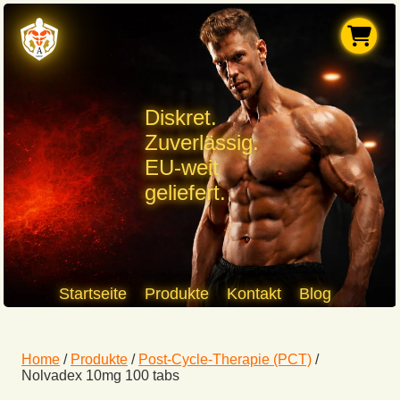
Diskret.
Zuverlässig.
EU-weit
geliefert.
Startseite
Produkte
Kontakt
Blog
Home
/
Produkte
/
Post-Cycle-Therapie (PCT)
/
Nolvadex 10mg 100 tabs