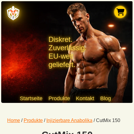
Diskret.
Zuverlässig.
EU-weit
geliefert.
Startseite
Produkte
Kontakt
Blog
Home
/
Produkte
/
Injizierbare Anabolika
/
CutMix 150