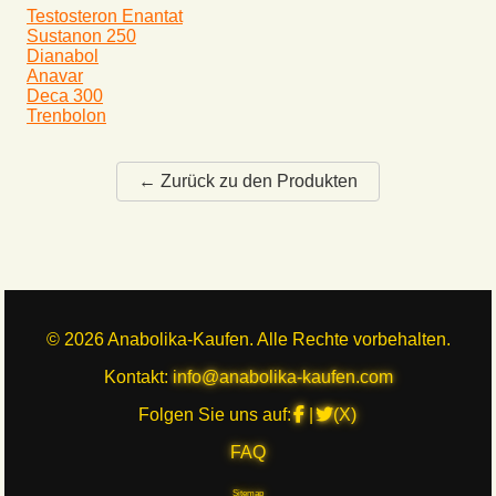
Testosteron Enantat
Sustanon 250
Dianabol
Anavar
Deca 300
Trenbolon
← Zurück zu den Produkten
©
2026
Anabolika-Kaufen. Alle Rechte vorbehalten.
Kontakt:
info@anabolika-kaufen.com
Folgen Sie uns auf:
|
(X)
FAQ
Sitemap