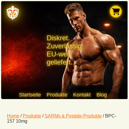
Diskret.
Zuverlässig.
EU-weit
geliefert.
Startseite
Produkte
Kontakt
Blog
Home
/
Produkte
/
SARMs & Peptide-Produkte
/
BPC-
157 10mg