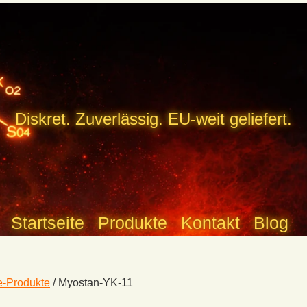
Diskret. Zuverlässig. EU-weit geliefert.
Startseite
Produkte
Kontakt
Blog
-Produkte
/
Myostan-YK-11