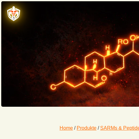
Home
/
Produkte
/
SARMs & Peptide