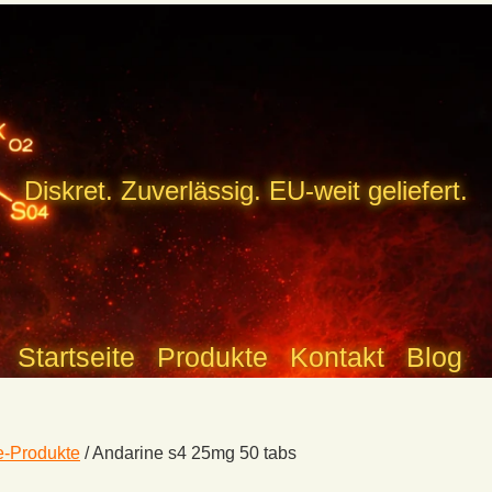
Diskret. Zuverlässig. EU-weit geliefert.
Startseite
Produkte
Kontakt
Blog
-Produkte
/
Andarine s4 25mg 50 tabs