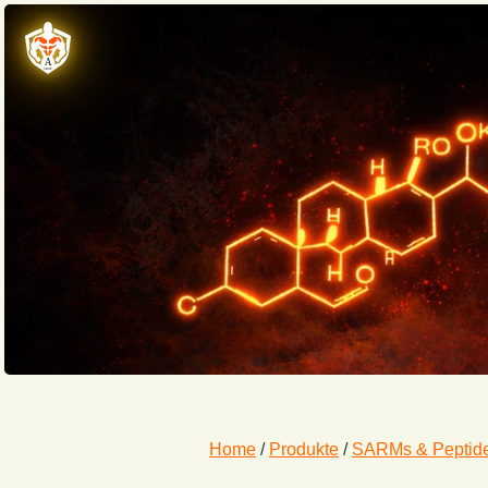
Home
/
Produkte
/
SARMs & Peptide