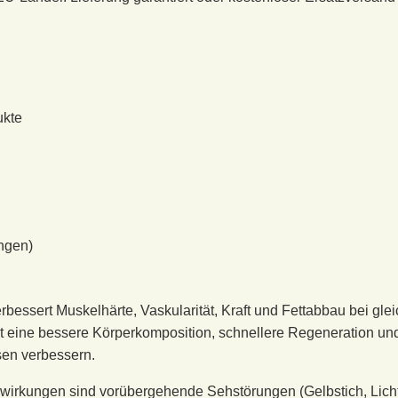
ukte
ngen)
bessert Muskelhärte, Vaskularität, Kraft und Fettabbau bei gle
zt eine bessere Körperkomposition, schnellere Regeneration u
sen verbessern.
irkungen sind vorübergehende Sehstörungen (Gelbstich, Lichte