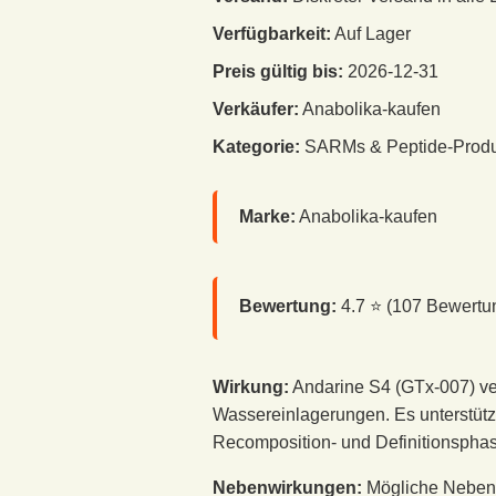
Verfügbarkeit:
Auf Lager
Preis gültig bis:
2026-12-31
Verkäufer:
Anabolika-kaufen
Kategorie:
SARMs & Peptide-Prod
Marke:
Anabolika-kaufen
Bewertung:
4.7
⭐ (
107
Bewertu
Wirkung:
Andarine S4 (GTx-007) ver
Wassereinlagerungen. Es unterstüt
Recomposition- und Definitionspha
Nebenwirkungen:
Mögliche Nebenw