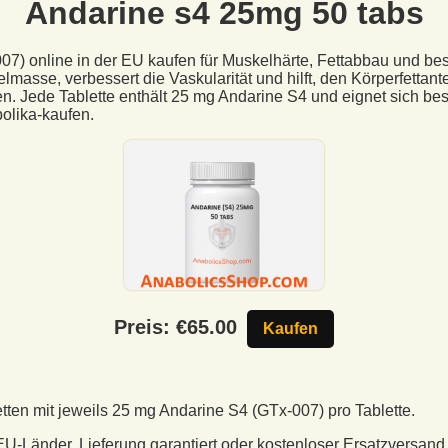
Andarine s4 25mg 50 tabs
7) online in der EU kaufen für Muskelhärte, Fettabbau und bes
kelmasse, verbessert die Vaskularität und hilft, den Körperfettan
 Jede Tablette enthält 25 mg Andarine S4 und eignet sich beso
olika-kaufen.
Preis: €
65.00
Kaufen
tten mit jeweils 25 mg Andarine S4 (GTx-007) pro Tablette.
EU-Länder. Lieferung garantiert oder kostenloser Ersatzversand 