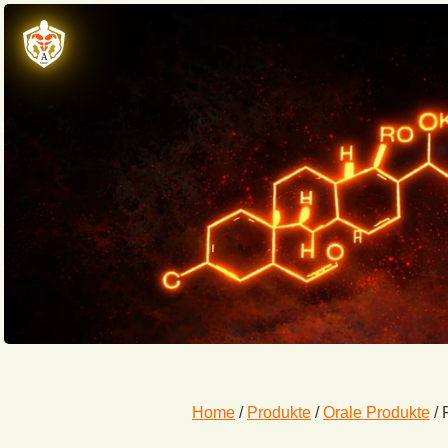
Home
/
Produkte
/
Orale Produkte
/